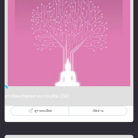
สารนิพนธ์พุทธศาสตรบัญฑิต 2563
ดูรายละเอียด
เปิดอ่าน