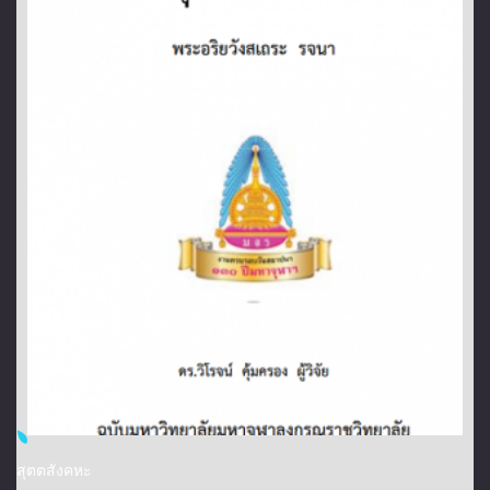
สุตตสังคหะ