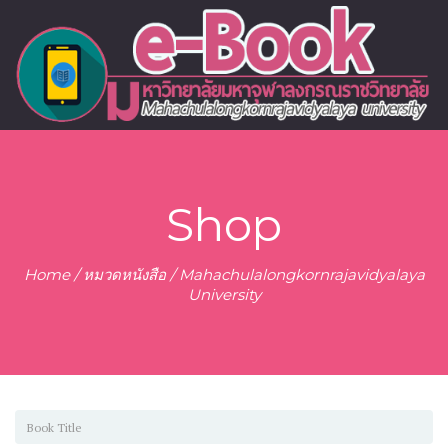
Shop
Home
/
หมวดหนังสือ
/ Mahachulalongkornrajavidyalaya
University