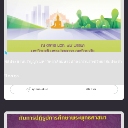
พิธีประสาทปริญญา มหาวิทยาลัยมหาจุฬาลงกรณราชวิทยาลัยประจำ
ปี ๒๕๖๗
ดูรายละเอียด
เปิดอ่าน