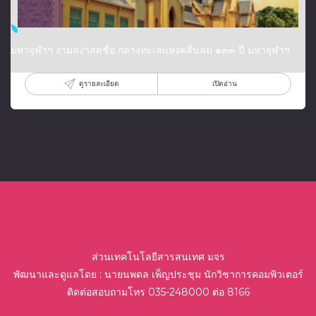
มหาจุฬาฯ งามสง่าสดชื่อ กลางทะเลแห่งคลื่นลม ๑๓๓ ปี มหาจุฬาฯ
ดูรายละเอียด
เปิดอ่าน
ส่วนเทคโนโลยีสารสนเทศ มจร
พัฒนาและดูแลโดย : นายนพดล เพ็ญประชุม นักวิชาการคอมพิวเตอร์
ติดต่อสอบถามโทร 035-248000 ต่อ 8166