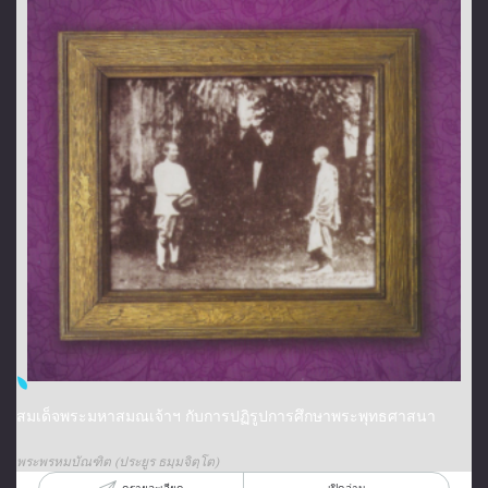
สมเด็จพระมหาสมณเจ้าฯ กับการปฏิรูปการศึกษาพระพุทธศาสนา
พระพรหมบัณฑิต (ประยูร ธมฺมจิตฺโต)