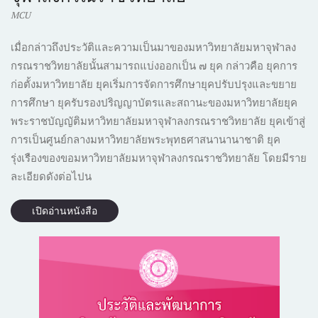
MCU
ทานานิสังสกถา
ทำอย่างไรจึงเรียนเก่ง
เมื่อกล่าวถึงประวัติและความเป็นมาของมหาวิทยาลัยมหาจุฬาลง
๑๓๐ ปี สถาปนามหา
คัมภีร์มหายาน ลัง
จุฬาฯ
กาวตารสูตร
กรณราชวิทยาลัยนั้นสามารถแบ่งออกเป็น ๗ ยุค กล่าวคือ ยุคการ
ก่อตั้งมหาวิทยาลัย ยุคเริ่มการจัดการศึกษายุคปรับปรุงและขยาย
การศึกษา ยุครับรองปริญญาบัตรและสถานะของมหาวิทยาลัยยุค
พระราชบัญญัติมหาวิทยาลัยมหาจุฬาลงกรณราชวิทยาลัย ยุคเข้าสู่
การเป็นศูนย์กลางมหาวิทยาลัยพระพุทธศาสนานานาชาติ ยุค
รุ่งเรืองของขอมหาวิทยาลัยมหาจุฬาลงกรณราชวิทยาลัย โดยมีราย
ละเอียดดังต่อไปน
พระพุทธศาสนากับ
ประกาศเกียรติคุณ ผู้
วิกฤตโลก
ได้รับปริญญา
ประวัติและ
สมเด็จพระมหาสมณ
(Buddhism and
กิตติมศักดิ์ และเข็ม
พัฒนาการมหาจุฬาฯ
เจ้าฯ กับการปฏิรูป
เปิดอ่านหนังสือ
World Crisis)
เกียรติคุณ ประจำปี
การศึกษาพระพุทธ
วิสาขบูชาโลก 2558
๒๕๕๓
ศาสนา
(2015)