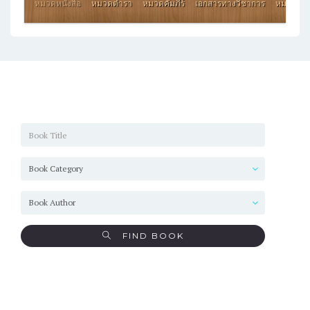
หมวดหนังสือ
หมวดตำรา
หมวดคัมภีร์
เอกสารทางวิชาการ
หมวดสูจิ
และเข็มเกียรติคุณ
สารนิพนธ์ พุทธ
พระพิมลธรรม อาสภ
ศาสตรบัณฑิต ประจำ
เถร
ปี พ.ศ. ๒๕๖๔
FIND BOOK
พิธีประสาทปริญญา
วารสารมหาจุฬา
2563
วิชาการ ปีที่ 7 ฉบับที่
3 กันยายน –
ธันวาคม 2563