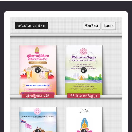
หนังสือยอดนิยม
ชื่อเรื่อง
Icons
สารนิพนธ์พุทธ
ประกาศเกียรติคุณ
ศาสตรบัญฑิต 2563
ประจำปี พ.ศ. ๒๕๖๓
คู่มือปฎิบัติงานพิธี
พิธีประสาทปริญญา
ประสาทปริญญา
มหาวิทยาลัยมหาจุฬา
มหาจุฬาฯ งามสง่าสด
Mahachulalongkornr
ประจำปี 2567
ลงกรณราชวิทยาลัย
ชื่อ กลางทะเลแห่ง
ajavidyalaya
ประจำปี ๒๕๖๗
คลื่นลม ๑๓๓ ปี มหา
University
จุฬาฯ