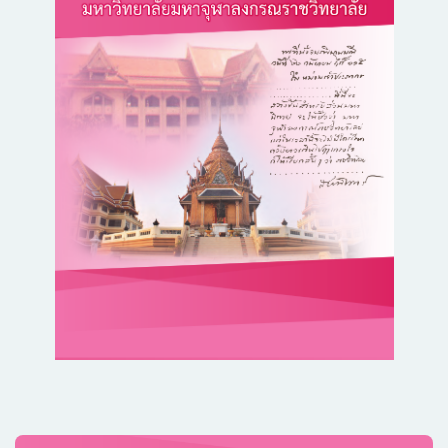
สารนิพนธ์ พุทธ
พุทธสังคมวิทยา
ศาสตรบัณฑิต ประจำ
(Buddhist Sociology)
ทำอย่างไรจึงเรียนเก่ง
ทานานิสังสกถา
ปี ๒๕๕๕
คัมภีร์มหายาน ลัง
กาวตารสูตร
COMMON
BUDDHIST TEXT :
CBT