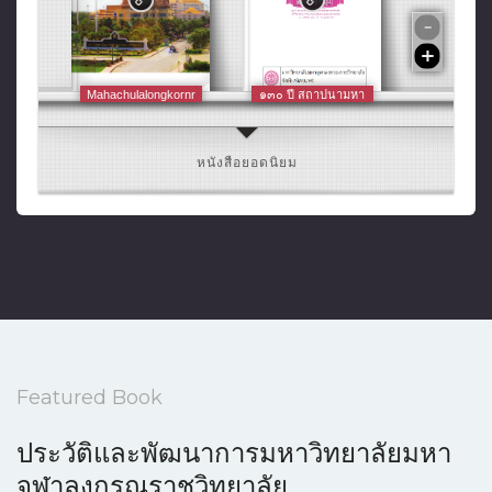
Mahachulalongkornr
๑๓๐ ปี สถาปนามหา
ajavidyalaya
จุฬาฯ
วิมุตติมรรค พระอุปติ
รวมบทความวิชาการ
University
สสเถระ รจนา
พระพุทธศาสนา
ปรัชญา บูรณาการกับ
ศาสตร์สมัยใหม
หนังสือยอดนิยม
ประวัติและ
COMMON
พัฒนาการมหาจุฬาฯ
BUDDHIST TEXT :
สุตตสังคหะ
ชินาลังการฎีกา พระ
CBT
พุทธรักขิตาจารย์
รจนา
Featured Book
ประวัติและพัฒนาการมหาวิทยาลัยมหา
จุฬาลงกรณราชวิทยาลัย