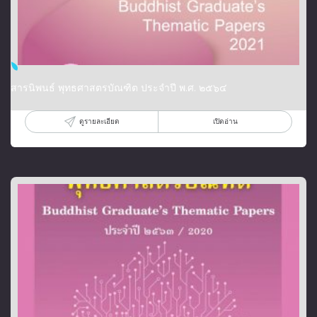
สารนิพนธ์ พุทธศาสตรบัณฑิต ประจำปี พ.ศ. ๒๕๖๔
ดูรายละเอียด
เปิดอ่าน