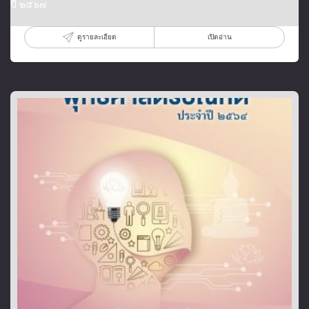
ปี ๒๕๖๗
ดูรายละเอียด
เปิดอ่าน