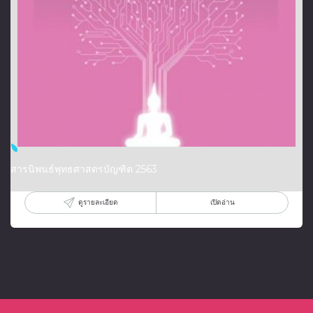
สารนิพนธ์พุทธศาสตรบัญฑิต 2563
ดูรายละเอียด
เปิดอ่าน