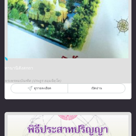
ทานานิสังสกถา
พระพรหมบัณฑิต (ประยูร ธมฺมจิตฺโต)
ดูรายละเอียด
เปิดอ่าน