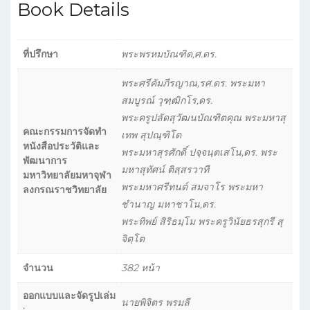
Book Details
ที่ปรึกษา
พระพรหมบัณฑิต,ศ.ดร.
พระศรีคัมภีรญาณ,รศ.ดร. พระมหา
สมบูรณ์ วุฑฺฒิกโร,ดร.
พระครูปลัดสุวัฒนบัณฑิตคุณ พระมหาสุ
คณะกรรมการจัดทำ
เทพ สุปณฺฑิโต
หนังสือประวัติและ
พระมหาสุรศักดิ์ ปจฺจนฺตเสโน,ดร. พระ
พัฒนาการ
มหาสุทัศน์ ติสฺสรวาที
มหาวิทยาลัยมหาจุฬา
พระมหาศรีทนต์ สมจาโร พระมหา
ลงกรณราชวิทยาลัย
ชำนาญ มหาชาโน,ดร.
พระทิพย์ สิริธมฺโม พระครูวินัยธรสุกรี สุ
จิตฺโต
จำนวน
382 หน้า
ออกแบบและจัดรูปเล่ม
นายพิจิตร พรมลี
: