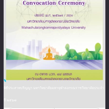
พิธีประสาทปริญญา มหาวิทยาลัยมหาจุฬาลงกรณราชวิทยาลัยประจำ
ปี ๒๕๖๗