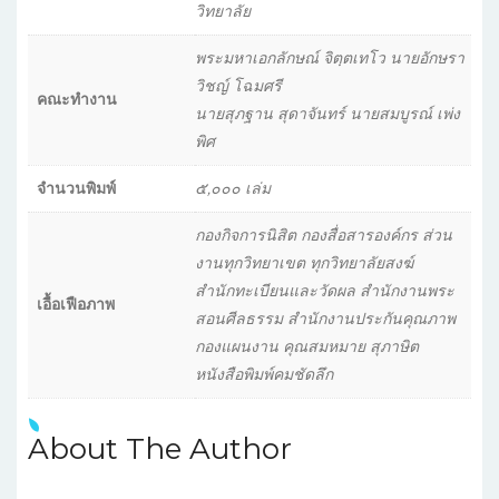
วิทยาลัย
พระมหาเอกลักษณ์ จิตฺตเทโว นายอักษรา
วิชญ์ โฉมศรี
คณะทำงาน
นายสุภฐาน สุดาจันทร์ นายสมบูรณ์ เพ่ง
พิศ
จำนวนพิมพ์
๕,๐๐๐ เล่ม
กองกิจการนิสิต กองสื่อสารองค์กร ส่วน
งานทุกวิทยาเขต ทุกวิทยาลัยสงฆ์
สำนักทะเบียนและวัดผล สำนักงานพระ
เอื้อเฟือภาพ
สอนศีลธรรม สำนักงานประกันคุณภาพ
กองแผนงาน คุณสมหมาย สุภาษิต
หนังสือพิมพ์คมชัดลึก
About The Author