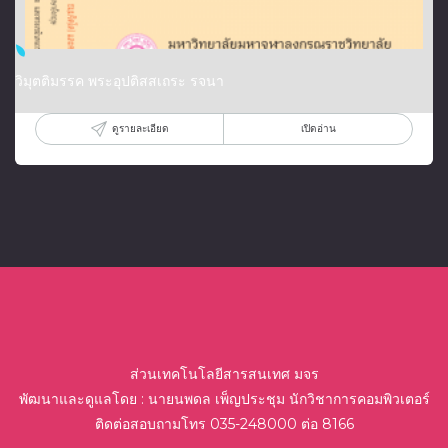
วิมุตติมรรค พระอุปติสสเถระ รจนา
ดูรายละเอียด
เปิดอ่าน
ส่วนเทคโนโลยีสารสนเทศ มจร
พัฒนาและดูแลโดย : นายนพดล เพ็ญประชุม นักวิชาการคอมพิวเตอร์
ติดต่อสอบถามโทร 035-248000 ต่อ 8166