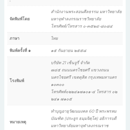
สำนักงานพระสอนศีลธรรม มหาวิทยาลัย
จัดพิมพ์โดย
มหาจุฬาลงกรณราชวิทยาลัย
โทรศัพท์/โทรสาร ๐-๓๕๒๔-๘๐๘๔
ภาษา
ไทย
พิมพ์ครั้งที่ ๑
๑๕ กันยายน ๒๕๕๘
บริษัท 21 เซ็นจูรี่ จำกัด
๗๔๕ ถนนนครไชยศรี แขวงถนน
นครไชยศรี เขตดุสิต กรุงเทพมหานคร
โรงพิมพ์
๑๐๓๐๐
โทรศัพท์๐๒๒๔๑๗๑๐๑-๔ โทรสาร ๐๒
๒๔๑ ๗๑๐๕
ทำบุญอายุวัฒนมงคล 60 ปี พระพรหม
บัณฑิต (ประยูร ธมฺมจิตฺโต) อธิการบดี
หมายเหตุ
มหาวิทยาลัยมหาจุฬาลงกรณราช