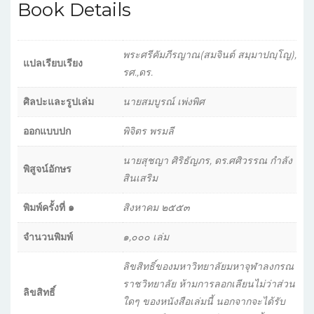
Book Details
พระศรีคัมภีรญาณ(สมจินต์ สมฺมาปญฺโญ),
แปลเรียบเรียง
รศ.,ดร.
ศิลปะและรูปเล่ม
นายสมบูรณ์ เพ่งพิศ
ออกแบบปก
พิจิตร พรมลี
นายสุชญา ศิริธัญภร, ดร.ศศิวรรณ กำลัง
พิสูจน์อักษร
สินเสริม
พิมพ์ครั้งที่ ๑
สิงหาคม ๒๕๕๓
จำนวนพิมพ์
๑,๐๐๐ เล่ม
ลิขสิทธิ์ของมหาวิทยาลัยมหาจุฬาลงกรณ
ราชวิทยาลัย ห้ามการลอกเลียนไม่ว่าส่วน
ลิขสิทธิ์
ใดๆ ของหนังสือเล่มนี้ นอกจากจะได้รับ