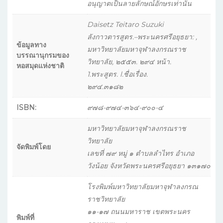
อนุญาตเป็นลายลักษณ์อักษรเท่านั้น
Daisetz Teitaro Suzuki
ลังกาวตารสูตร.–พระนครศรีอยุธยา: ,
ข้อมูลทาง
มหาวิทยาลัยมหาจุฬาลงกรณราช
บรรณานุกรมของ
วิทยาลัย, ๒๕๕๓. ๒๙๔ หน้า.
หอสมุดแห่งชาติ
1.พระสูตร. l.ชื่อเรื่อง.
๒๙๔.๓๑๘๒
ISBN:
๙๗๘-๙๗๔-๓๖๔-๙๐๐-๔
มหาวิทยาลัยมหาจุฬาลงกรณราช
วิทยาลัย
จัดพิมพ์โดย
เลขที่ ๗๙ หมู่ ๑ ตำบลลำไทร อำเภอ
วังน้อย จังหวัดพระนครศรีอยุธยา ๑๓๑๗๐
โรงพิมพ์มหาวิทยาลัยมหาจุฬาลงกรณ
ราชวิทยาลัย
๑๑-๑๗ ถนนมหาราช เขตพระนคร
พิมพ์ที่