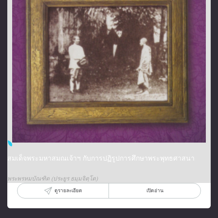
สมเด็จพระมหาสมณเจ้าฯ กับการปฏิรูปการศึกษาพระพุทธศาสนา
พระพรหมบัณฑิต (ประยูร ธมฺมจิตฺโต)
ดูรายละเอียด
เปิดอ่าน