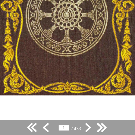
/ 433